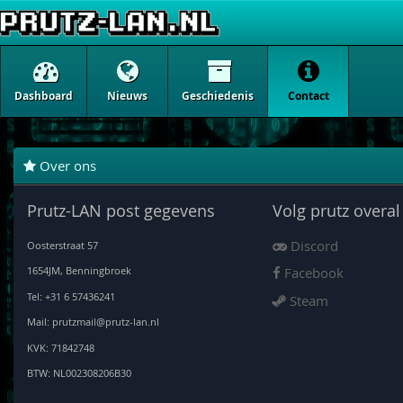
Dashboard
Nieuws
Geschiedenis
Contact
Over ons
Prutz-LAN post gegevens
Volg prutz overal
Discord
Oosterstraat 57
1654JM, Benningbroek
Facebook
Tel: +31 6 57436241
Steam
Mail: prutzmail@prutz-lan.nl
KVK: 71842748
BTW: NL002308206B30